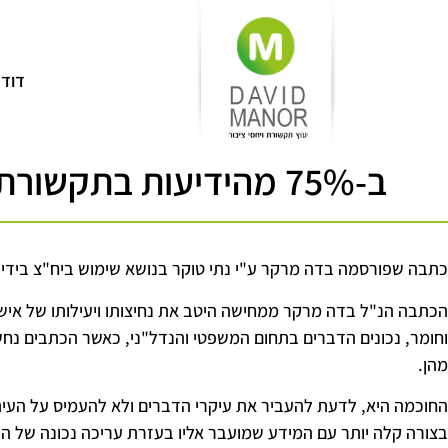
דוד 
ב-75% מהידיעות בתקשורת מעורב יח"צן – מתוך דה מרקר
כתבה שפורסמה בדה מרקר ע"י נתי טוקר בנושא שימוש ביח"צ בידי
הכתבה הנ"ל בדה מרקר ממחישה היטב את נחיצותו ויעילותו של איש י
וחומר, נכונים הדברים בתחום המשפטי והנדל"ני, כאשר הכתבים נחשפ
מהן.
החוכמה היא, לדעת להעביר את עיקרי הדברים ולא להעמיס על העיתו
בצורה קלה יותר עם המידע שמועבר אליו בעזרת עריכה נכונה של ה