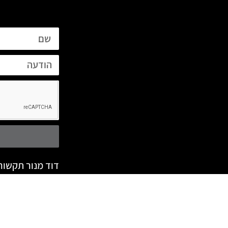
דוד מנור תקשור
יד שלום 41, רמת גן.
manorpr.co.il